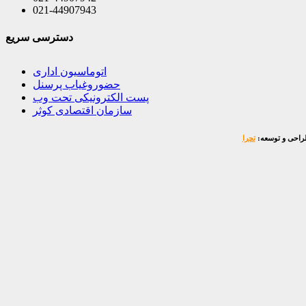
021-44907943
دسترسی سریع
اتوماسیون اداری
حضوروغیاب پرسنل
پست الکترونیکی تحت وب
سازمان اقتصادی کوثر
احی و توسعه:
تچرا