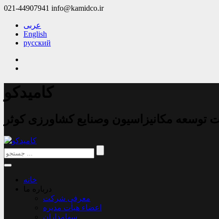
021-44907941
info@kamidco.ir
عربی
English
русский
کامیدکو
توسعه مکانیزاسیون وصنایع کشاورزی کوثر
خانه
درباره ما
معرفی شرکت
اعضاء هیأت مدیره
سهامداران