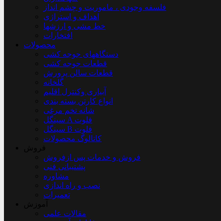
فلسفه وجودی ، ماموریت و چشم انداز
اهداف و استراژی
خط مشی و ارزشها
افتخارات
محصولات
دستگاههای جوجه کشی
قطعات جوجه کشی
قطعات سالن پرورش
گلخانه
آبیاری وکنترل اقلیم
انواع کارتن بسته بندی
شانه تخم مرغی
سینگل A فلوت
سینگل B فلوت
کاتالوگ محصولات
فروش
فروش و خدمات پس ازفروش
پشتیبانی فنی
مشاوره
نصب و راه اندازی
تعمیرات
آموزش
مقالات علمی