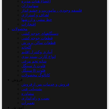
اعضاء هیأت مدیره
سهامداران
فلسفه وجودی ، ماموریت و چشم انداز
اهداف و استراژی
خط مشی و ارزشها
افتخارات
محصولات
دستگاههای جوجه کشی
قطعات جوجه کشی
قطعات سالن پرورش
گلخانه
آبیاری وکنترل اقلیم
انواع کارتن بسته بندی
شانه تخم مرغی
سینگل A فلوت
سینگل B فلوت
کاتالوگ محصولات
فروش
فروش و خدمات پس ازفروش
پشتیبانی فنی
مشاوره
نصب و راه اندازی
تعمیرات
آموزش