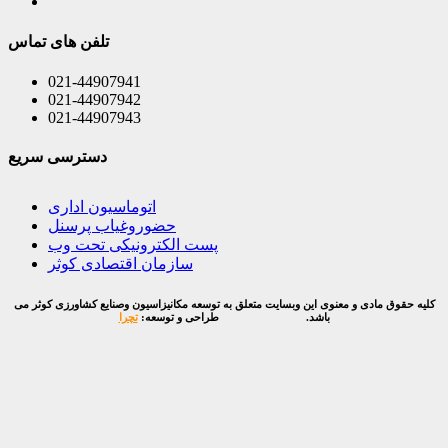
تلفن های تماس
021-44907941
021-44907942
021-44907943
دسترسی سریع
اتوماسیون اداری
حضوروغیاب پرسنل
پست الکترونیکی تحت وب
سازمان اقتصادی کوثر
کلیه حقوق مادی و معنوی این وبسایت متعلق به توسعه مکانیزاسیون وصنایع کشاورزی کوثر می
باشد.
طراحی و توسعه:
تچرا