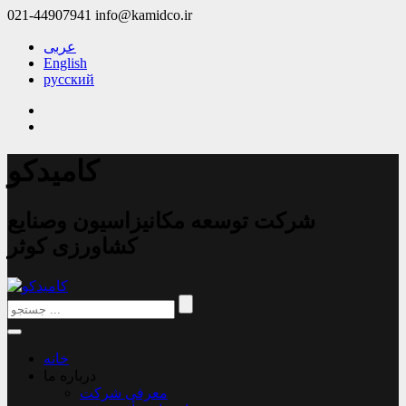
021-44907941
info@kamidco.ir
عربی
English
русский
کامیدکو
شرکت توسعه مکانیزاسیون وصنایع
کشاورزی کوثر
خانه
درباره ما
معرفی شرکت