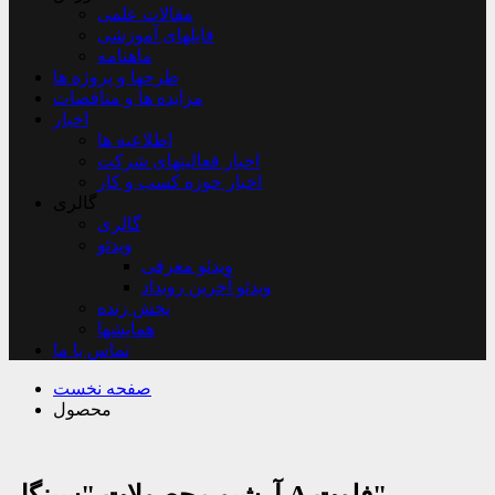
مقالات علمی
فایلهای آموزشی
ماهنامه
طرحها و پروژه ها
مزایده ها و مناقصات
اخبار
اطلاعیه ها
اخبار فعالیتهای شرکت
اخبار حوزه کسب و کار
گالری
گالری
ویدئو
ویدئو معرفی
ویدئو آخرین رویداد
پخش زنده
همایشها
تماس با ما
صفحه نخست
محصول
آرشیو محصولات "سینگل A فلوت"