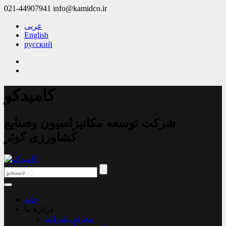
021-44907941
info@kamidco.ir
عربی
English
русский
کامیدکو
شرکت توسعه مکانیزاسیون وصنایع
کشاورزی کوثر
خانه
درباره ما
معرفی شرکت