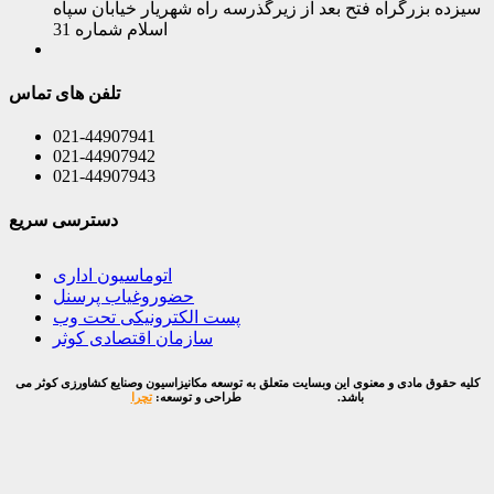
سیزده بزرگراه فتح بعد از زیرگذرسه راه شهریار خیابان سپاه
اسلام شماره 31
تلفن های تماس
021-44907941
021-44907942
021-44907943
دسترسی سریع
اتوماسیون اداری
حضوروغیاب پرسنل
پست الکترونیکی تحت وب
سازمان اقتصادی کوثر
کلیه حقوق مادی و معنوی این وبسایت متعلق به توسعه مکانیزاسیون وصنایع کشاورزی کوثر می
باشد.
طراحی و توسعه:
تچرا