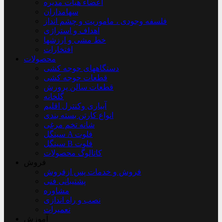
اعضاء هیأت مدیره
سهامداران
فلسفه وجودی ، ماموریت و چشم انداز
اهداف و استراژی
خط مشی و ارزشها
افتخارات
محصولات
دستگاههای جوجه کشی
قطعات جوجه کشی
قطعات سالن پرورش
گلخانه
آبیاری وکنترل اقلیم
انواع کارتن بسته بندی
شانه تخم مرغی
سینگل A فلوت
سینگل B فلوت
کاتالوگ محصولات
فروش
فروش و خدمات پس ازفروش
پشتیبانی فنی
مشاوره
نصب و راه اندازی
تعمیرات
آموزش